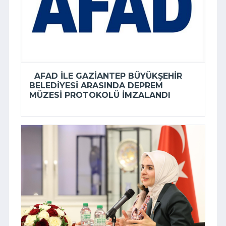
AFAD ILE GAZIANTEP BÜYÜKŞEHIR
BELEDIYESI ARASINDA DEPREM
MÜZESI PROTOKOLÜ IMZALANDI