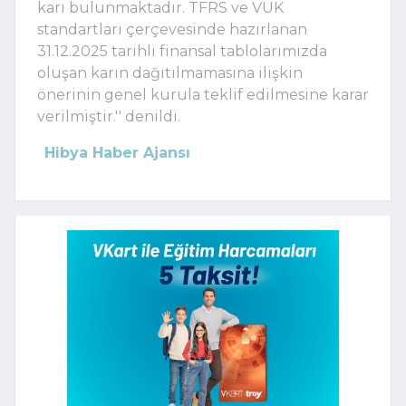
karı bulunmaktadır. TFRS ve VUK
standartları çerçevesinde hazırlanan
31.12.2025 tarihli finansal tablolarımızda
oluşan karın dağıtılmamasına ilişkin
önerinin genel kurula teklif edilmesine karar
verilmiştir.'' denildi.
Hibya Haber Ajansı