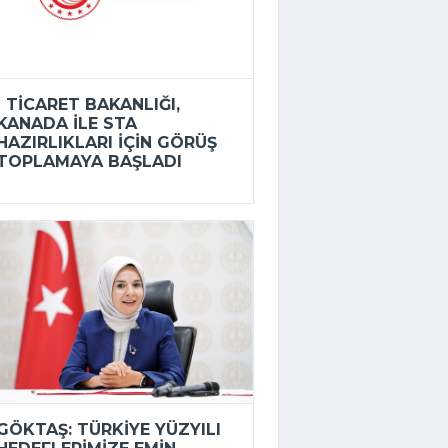
TICARET BAKANLIĞI,
KANADA ILE STA
HAZIRLIKLARI IÇIN GÖRÜŞ
TOPLAMAYA BAŞLADI
GÖKTAŞ: TÜRKIYE YÜZYILI