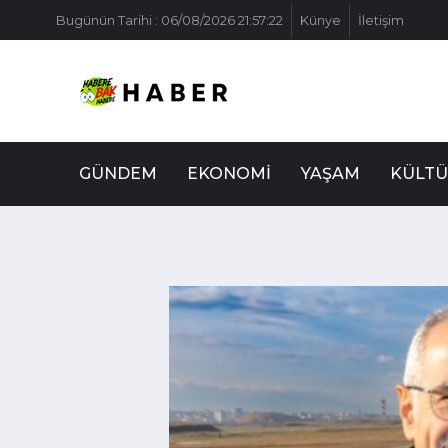
Bugünün Tarihi : 06/08/2026 21:57:22
Künye
İletişim
GÜNDEM
EKONOMI
YAŞAM
KÜLTÜ