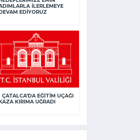
HEDEFLERIMIZE EMIN
ADIMLARLA ILERLEMEYE
DEVAM EDIYORUZ
ÇATALCA'DA EĞITIM UÇAĞI
KAZA KIRIMA UĞRADI