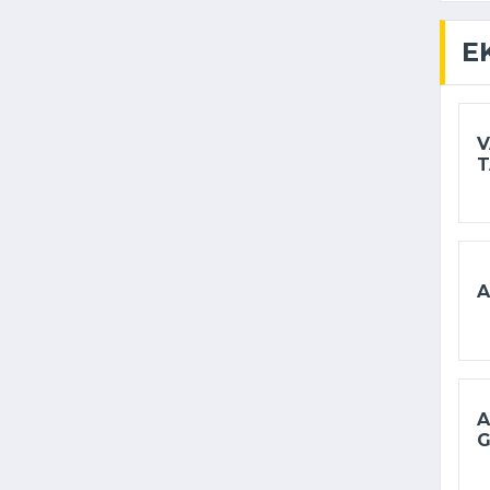
E
V
T
A
A
G