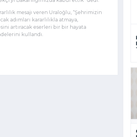
kçi’yi Bakanlığımızda kabul ettik” dedi.
arlılık mesajı veren Uraloğlu, “Şehrimizin
acak adımları kararlılıkla atmaya,
ni artıracak eserleri bir bir hayata
delerini kullandı.