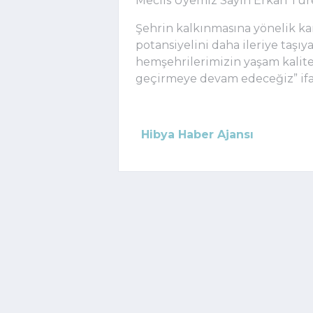
Meclis Üyemiz Sayın Erkan Türe
Şehrin kalkınmasına yönelik kar
potansiyelini daha ileriye taşıy
hemşehrilerimizin yaşam kalitesi
geçirmeye devam edeceğiz” ifa
Hibya Haber Ajansı