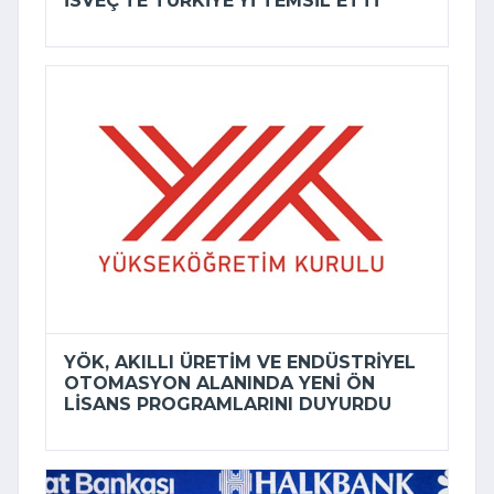
İSVEÇ’TE TÜRKIYE’YI TEMSIL ETTI
YÖK, AKILLI ÜRETIM VE ENDÜSTRIYEL
OTOMASYON ALANINDA YENI ÖN
LISANS PROGRAMLARINI DUYURDU