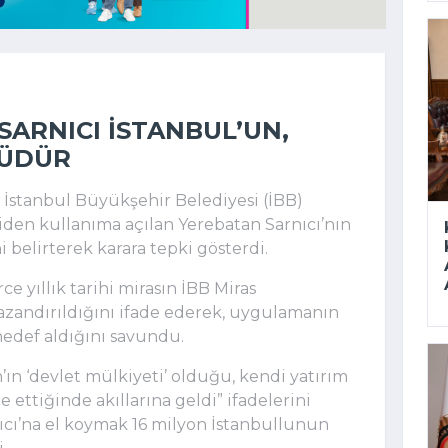
SARNICI İSTANBUL’UN,
KÜDÜR
, İstanbul Büyükşehir Belediyesi (İBB)
iden kullanıma açılan Yerebatan Sarnıcı’nın
 belirterek karara tepki gösterdi.
ce yıllık tarihi mirasın İBB Miras
kazandırıldığını ifade ederek, uygulamanın
hedef aldığını savundu.
’ın ‘devlet mülkiyeti’ olduğu, kendi yatırım
e ettiğinde akıllarına geldi” ifadelerini
nıcı’na el koymak 16 milyon İstanbullunun