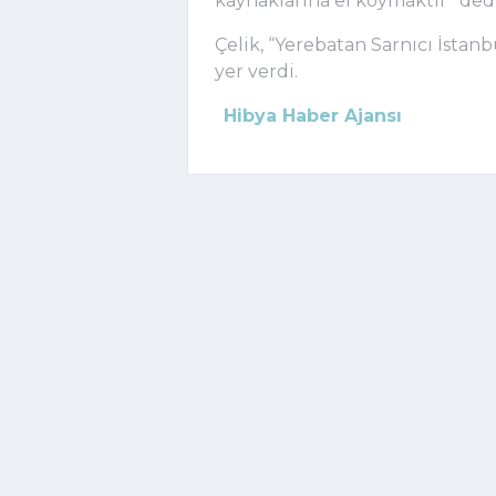
kaynaklarına el koymaktır” dedi
Çelik, “Yerebatan Sarnıcı İstan
yer verdi.
Hibya Haber Ajansı