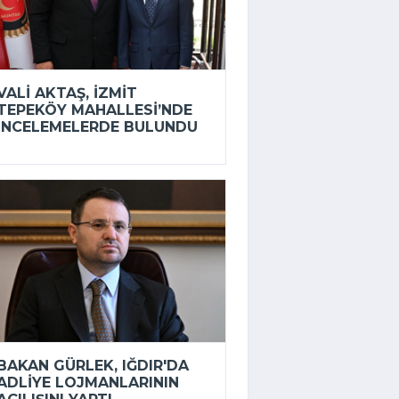
VALI AKTAŞ, İZMIT
TEPEKÖY MAHALLESI’NDE
INCELEMELERDE BULUNDU
BAKAN GÜRLEK, IĞDIR'DA
ADLIYE LOJMANLARININ