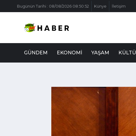
Bugünün Tarihi : 08/08/2026 08:50:52
Künye
İletişim
GÜNDEM
EKONOMI
YAŞAM
KÜLTÜ