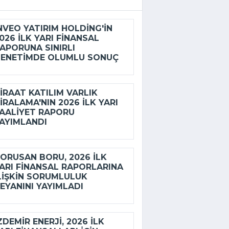
NVEO YATIRIM HOLDING'IN
026 ILK YARI FINANSAL
APORUNA SINIRLI
ENETIMDE OLUMLU SONUÇ
IRAAT KATILIM VARLIK
IRALAMA'NIN 2026 ILK YARI
AALIYET RAPORU
AYIMLANDI
ORUSAN BORU, 2026 ILK
ARI FINANSAL RAPORLARINA
LIŞKIN SORUMLULUK
EYANINI YAYIMLADI
ZDEMİR ENERJI, 2026 ILK