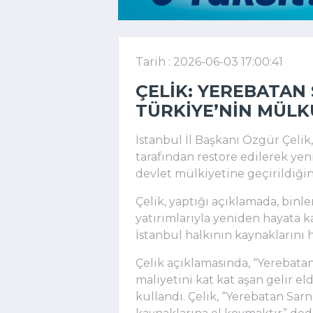
Tarih : 2026-06-03 17:00:41
ÇELIK: YEREBATAN 
TÜRKIYE’NIN MÜL
İstanbul İl Başkanı Özgür Çelik
tarafından restore edilerek yen
devlet mülkiyetine geçirildiğini
Çelik, yaptığı açıklamada, binler
yatırımlarıyla yeniden hayata 
İstanbul halkının kaynaklarını 
Çelik açıklamasında, “Yerebatan
maliyetini kat kat aşan gelir eld
kullandı. Çelik, “Yerebatan Sar