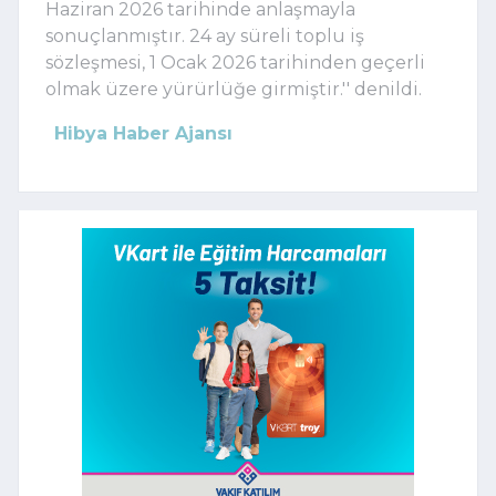
Haziran 2026 tarihinde anlaşmayla
sonuçlanmıştır. 24 ay süreli toplu iş
sözleşmesi, 1 Ocak 2026 tarihinden geçerli
olmak üzere yürürlüğe girmiştir.'' denildi.
Hibya Haber Ajansı