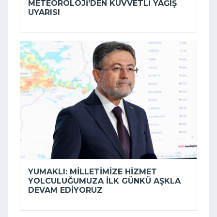
METEOROLOJI’DEN KUVVETLI YAĞIŞ
UYARISI
YUMAKLI: MILLETIMIZE HIZMET
YOLCULUĞUMUZA ILK GÜNKÜ AŞKLA
DEVAM EDIYORUZ