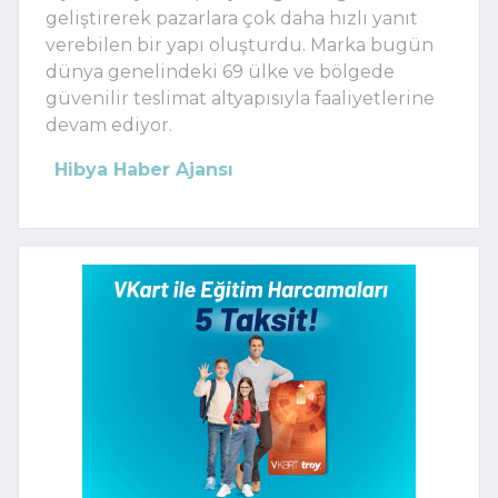
geliştirerek pazarlara çok daha hızlı yanıt
verebilen bir yapı oluşturdu. Marka bugün
dünya genelindeki 69 ülke ve bölgede
güvenilir teslimat altyapısıyla faaliyetlerine
devam ediyor.
Hibya Haber Ajansı