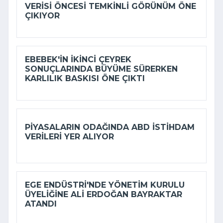
VERISI ÖNCESI TEMKINLI GÖRÜNÜM ÖNE
ÇIKIYOR
EBEBEK'IN IKINCI ÇEYREK
SONUÇLARINDA BÜYÜME SÜRERKEN
KARLILIK BASKISI ÖNE ÇIKTI
PIYASALARIN ODAĞINDA ABD ISTIHDAM
VERILERI YER ALIYOR
EGE ENDÜSTRI'NDE YÖNETIM KURULU
ÜYELIĞINE ALI ERDOĞAN BAYRAKTAR
ATANDI