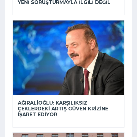
YENI SORUŞTURMAYLA ILGILI DEĞIL
AĞIRALIOĞLU: KARŞILIKSIZ
ÇEKLERDEKI ARTIŞ GÜVEN KRIZINE
IŞARET EDIYOR