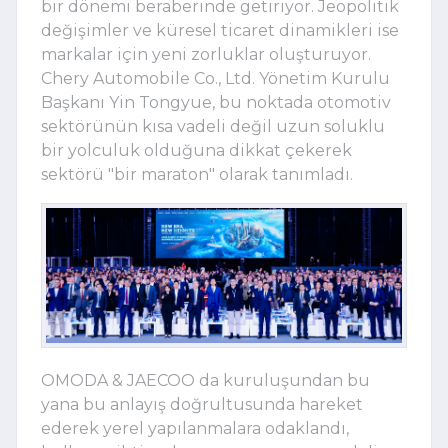
bir dönemi beraberinde getiriyor. Jeopolitik
değişimler ve küresel ticaret dinamikleri ise
markalar için yeni zorluklar oluşturuyor.
Chery Automobile Co., Ltd. Yönetim Kurulu
Başkanı Yin Tongyue, bu noktada otomotiv
sektörünün kısa vadeli değil uzun soluklu
bir yolculuk olduğuna dikkat çekerek
sektörü "bir maraton" olarak tanımladı.
OMODA & JAECOO da kuruluşundan bu
yana bu anlayış doğrultusunda hareket
ederek yerel yapılanmalara odaklandı,