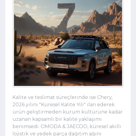
Kalite ve teslimat süreçlerinde ise Chery,
2026 yılını "Küresel Kalite Yılı" ilan ederek
ürün geliştirmeden kurum kültürüne kadar
uzanan kapsamlı bir kalite yaklaşımı
benimsedi. OMODA & JAECOO, küresel akıllı
lojistik ve yedek parça dağıtım ağını