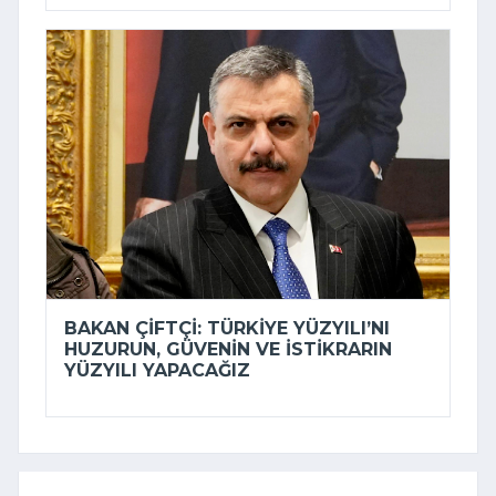
BAKAN ÇIFTÇI: TÜRKIYE YÜZYILI’NI
HUZURUN, GÜVENIN VE ISTIKRARIN
YÜZYILI YAPACAĞIZ