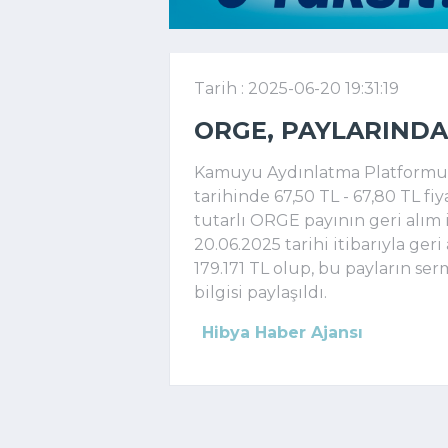
Tarih : 2025-06-20 19:31:19
ORGE, PAYLARINDA
Kamuyu Aydınlatma Platformuna
tarihinde 67,50 TL - 67,80 TL f
tutarlı ORGE payının geri alım i
20.06.2025 tarihi itibarıyla ger
179.171 TL olup, bu payların ser
bilgisi paylaşıldı.
Hibya Haber Ajansı