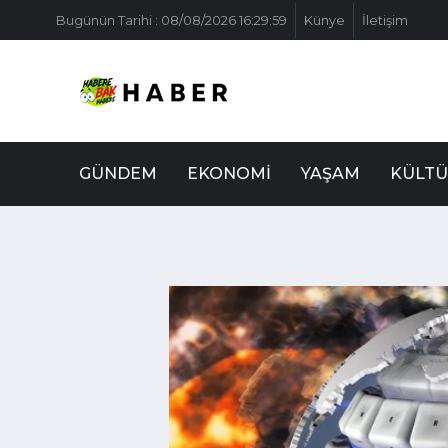
Bugünün Tarihi : 08/08/2026 16:29:59
Künye
İletişim
GÜNDEM
EKONOMI
YAŞAM
KÜLTÜ