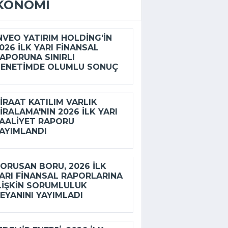
KONOMI
NVEO YATIRIM HOLDING'IN
026 ILK YARI FINANSAL
APORUNA SINIRLI
ENETIMDE OLUMLU SONUÇ
IRAAT KATILIM VARLIK
IRALAMA'NIN 2026 ILK YARI
AALIYET RAPORU
AYIMLANDI
ORUSAN BORU, 2026 ILK
ARI FINANSAL RAPORLARINA
LIŞKIN SORUMLULUK
EYANINI YAYIMLADI