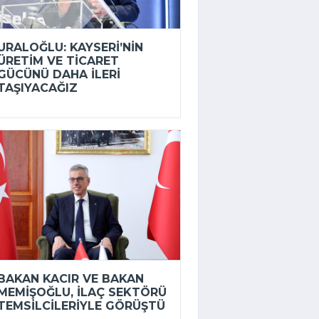
URALOĞLU: KAYSERI’NIN
ÜRETIM VE TICARET
GÜCÜNÜ DAHA ILERI
TAŞIYACAĞIZ
BAKAN KACIR VE BAKAN
MEMIŞOĞLU, ILAÇ SEKTÖRÜ
TEMSILCILERIYLE GÖRÜŞTÜ