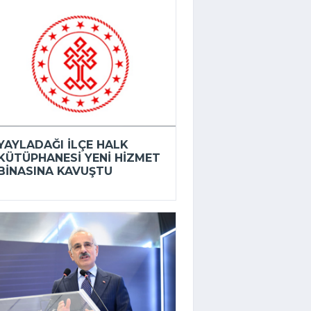
YAYLADAĞI İLÇE HALK
KÜTÜPHANESI YENI HIZMET
BINASINA KAVUŞTU