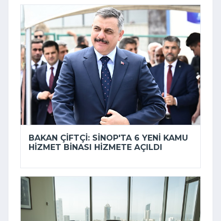
BAKAN ÇIFTÇI: SINOP'TA 6 YENI KAMU
HIZMET BINASI HIZMETE AÇILDI