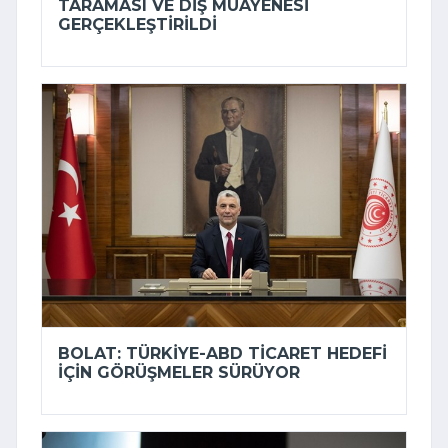
TARAMASI VE DIŞ MUAYENESI
GERÇEKLEŞTIRILDI
BOLAT: TÜRKIYE-ABD TICARET HEDEFI
IÇIN GÖRÜŞMELER SÜRÜYOR