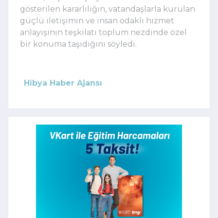
gösterilen kararlılığın, vatandaşlarla kurulan
güçlü iletişimin ve insan odaklı hizmet
anlayışının teşkilatı toplum nezdinde özel
bir konuma taşıdığını söyledi.
Hibya Haber Ajansı