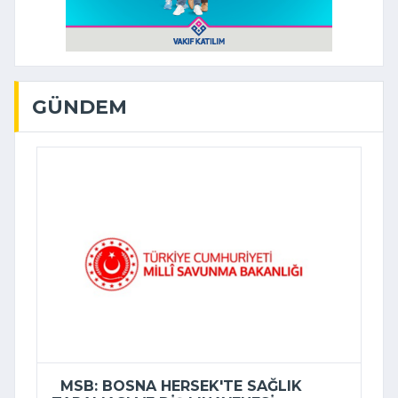
GÜNDEM
MSB: BOSNA HERSEK'TE SAĞLIK