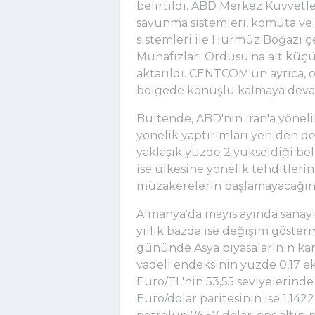
belirtildi. ABD Merkez Kuvvetl
savunma sistemleri, komuta ve ko
sistemleri ile Hürmüz Boğazı ç
Muhafızları Ordusu'na ait küçü
aktarıldı. CENTCOM'un ayrıca, o
bölgede konuşlu kalmaya devam e
Bültende, ABD'nin İran'a yönelik
yönelik yaptırımları yeniden de
yaklaşık yüzde 2 yükseldiği beli
ise ülkesine yönelik tehditleri
müzakerelerin başlamayacağını 
Almanya'da mayıs ayında sanayi 
yıllık bazda ise değişim gösterm
gününde Asya piyasalarının karış
vadeli endeksinin yüzde 0,17 ek
Euro/TL'nin 53,55 seviyelerinde
Euro/dolar paritesinin ise 1,142