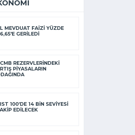
KONOMI
L MEVDUAT FAIZI YÜZDE
6,65'E GERILEDI
CMB REZERVLERINDEKI
RTIŞ PIYASALARIN
ODAĞINDA
IST 100’DE 14 BIN SEVIYESI
AKIP EDILECEK