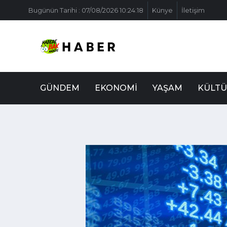
Bugünün Tarihi : 07/08/2026 10:24:18
Künye
İletişim
GÜNDEM
EKONOMI
YAŞAM
KÜLTÜ