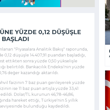
GÜNE YÜZDE 0,12 DÜŞÜŞLE
 BAŞLADI
lanan "Piyasalara Analitik Bakış" raporunda,
 0,12 düşüşle 14.407,91 puandan başladığı,
test ettikten sonra yüzde 0,50 yükselişle
ğı belirtildi. Bankacılık Endeksi'nin yüzde
0,76 değer kazandığı aktarıldı.
tahvil faizinin 7 baz puan gerileyerek yüzde
faizinin ise 11 baz puan artışla yüzde 33,41
 edildi. Dolar/TL kurunun 46,78-46,86,
ğında hareket ettiği, Türkiye'nin 5 yıllık
3 seviyesinde bulunduğu kaydedildi.