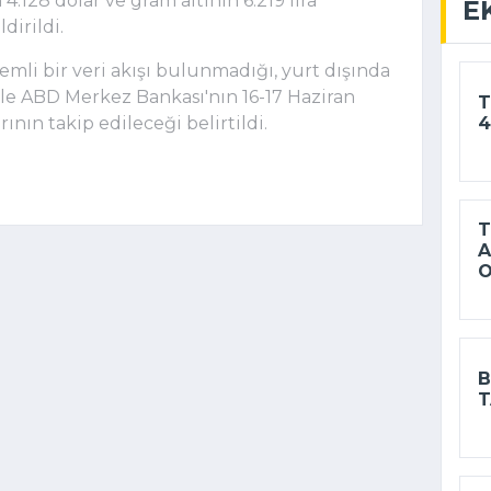
 4.128 dolar ve gram altının 6.219 lira
E
dirildi.
mli bir veri akışı bulunmadığı, yurt dışında
 ile ABD Merkez Bankası'nın 16-17 Haziran
T
4
ının takip edileceği belirtildi.
T
A
B
T