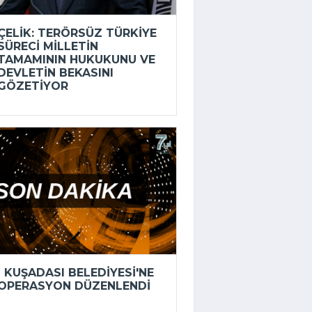
ÇELIK: TERÖRSÜZ TÜRKIYE
SÜRECI MILLETIN
TAMAMININ HUKUKUNU VE
DEVLETIN BEKASINI
GÖZETIYOR
KUŞADASI BELEDIYESI'NE
OPERASYON DÜZENLENDI