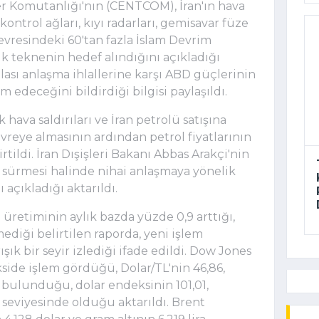
er Komutanlığı'nın (CENTCOM), İran'ın hava
ntrol ağları, kıyı radarları, gemisavar füze
evresindeki 60'tan fazla İslam Devrim
k teknenin hedef alındığını açıkladığı
lası anlaşma ihlallerine karşı ABD güçlerinin
deceğini bildirdiği bilgisi paylaşıldı.
 hava saldırıları ve İran petrolü satışına
vreye almasının ardından petrol fiyatlarının
rtildi. İran Dışişleri Bakanı Abbas Arakçi'nin
n sürmesi halinde nihai anlaşmaya yönelik
açıkladığı aktarıldı.
üretiminin aylık bazda yüzde 0,9 arttığı,
ediği belirtilen raporda, yeni işlem
ık bir seyir izlediği ifade edildi. Dow Jones
side işlem gördüğü, Dolar/TL'nin 46,86,
 bulunduğu, dolar endeksinin 101,01,
2 seviyesinde olduğu aktarıldı. Brent