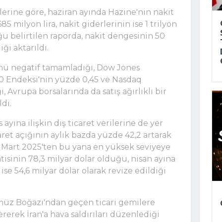
lerine göre, haziran ayında Hazine'nin nakit
685 milyon lira, nakit giderlerinin ise 1 trilyon
ğu belirtilen raporda, nakit dengesinin 50
iği aktarıldı.
nü negatif tamamladığı, Dow Jones
0 Endeksi'nin yüzde 0,45 ve Nasdaq
, Avrupa borsalarında da satış ağırlıklı bir
di.
ayına ilişkin dış ticaret verilerine de yer
aret açığının aylık bazda yüzde 42,2 artarak
e Mart 2025'ten bu yana en yüksek seviyeye
ntisinin 78,3 milyar dolar olduğu, nisan ayına
n ise 54,6 milyar dolar olarak revize edildiği
z Boğazı'ndan geçen ticari gemilere
ererek İran'a hava saldırıları düzenlediği