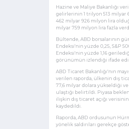
Hazine ve Maliye Bakanlığı veri
gelirlerinin 1 trilyon 513 milyar 
462 milyar 926 milyon lira oldu
milyar 759 milyon lira fazla verd
Bültende, ABD borsalarının gü
Endeksi'nin yüzde 0,25, S&P 50
Endeksi'nin yüzde 1,16 gerilediği
görünümün izlendiği ifade edil
ABD Ticaret Bakanlığı'nın mayıs 
verilen raporda, ülkenin dış tic
77,6 milyar dolara yükseldiği v
ulaştığı belirtildi. Piyasa bekle
ilişkin dış ticaret açığı verisini
kaydedildi.
Raporda, ABD ordusunun Hürmü
yönelik saldırıları gerekçe göst