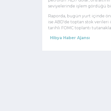
petrolün 76,57 dolar, ons altının
seviyelerinde işlem gördüğü bil
Raporda, bugün yurt içinde öne
ise ABD'de toptan stok verileri
tarihli FOMC toplantı tutanaklar
Hibya Haber Ajansı