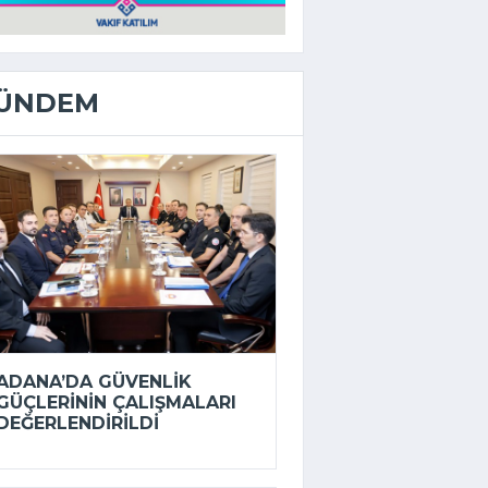
ÜNDEM
ADANA’DA GÜVENLIK
GÜÇLERININ ÇALIŞMALARI
DEĞERLENDIRILDI